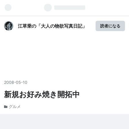
江草乗の「大人の物欲写真日記」
読者になる
2008
-
05
-
10
新規お好み焼き開拓中
グルメ