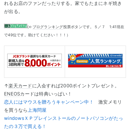
れるお店のファンだったりする。家でもたまにネギ焼き
が出る。
(←
ブログランキング
投票ボタンです。５／７ 1:41現在
で49位です。助けてください！！！）
↑
楽天カード
に入会すれば2000ポイントプレゼント。
ENEOS
カードは特典いっぱい！
恋人にはマウスを贈ろうキャンペーン中！
激安メモリ
を買うなら
上海問屋
windowsＸＰプレインストールのノートパソコンがたっ
たの３万で買える！